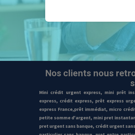
Nos clients nous retr
s
Mini crédit urgent express,
mini prêt in
express
, crédit express, prêt express urge
express France,prêt immédiat, micro crédit 
petite somme d'argent, mini pret instantan
pret urgent sans banque, crédit urgent sans
particulier sans banque, pret entre partic