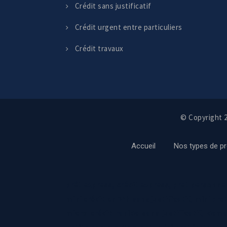
Crédit sans justificatif
Crédit urgent entre particuliers
Crédit travaux
© Copyright 2
Accueil
Nos types de pr
prêt express, crédit express, pret personnel
mini crédit en 24h sans justificatif, mini pr
micro crédit rapide sans justificatif, dem